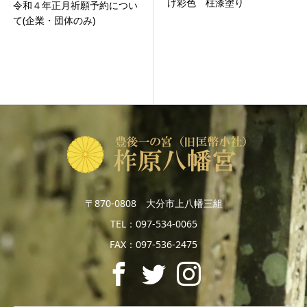
げ彩色 柱漆塗り
令和４年正月祈願予約につい
て(企業・団体のみ)
〒870-0808 大分市上八幡三組
TEL：097-534-0065
FAX：097-536-2475