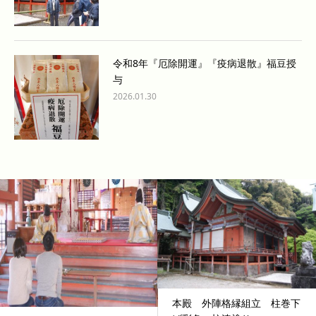
令和8年『厄除開運』『疫病退散』福豆授
与
2026.01.30
本殿 外陣格縁組立 柱巻下