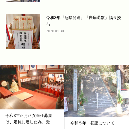
令和8年『厄除開運』『疫病退散』福豆授
与
2026.01.30
令和8年正月巫女奉仕募集
は、定員に達した為、受...
令和５年 初詣について