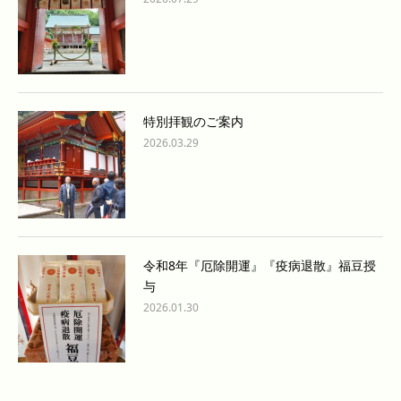
特別拝観のご案内
2026.03.29
令和8年『厄除開運』『疫病退散』福豆授
与
2026.01.30