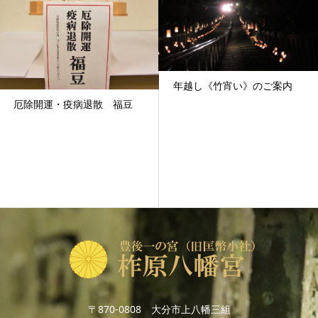
年越し《竹宵い》のご案内
厄除開運・疫病退散 福豆
〒870-0808 大分市上八幡三組