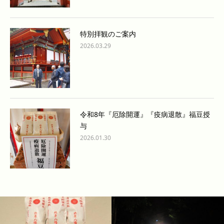
特別拝観のご案内
2026.03.29
令和8年『厄除開運』『疫病退散』福豆授
与
2026.01.30