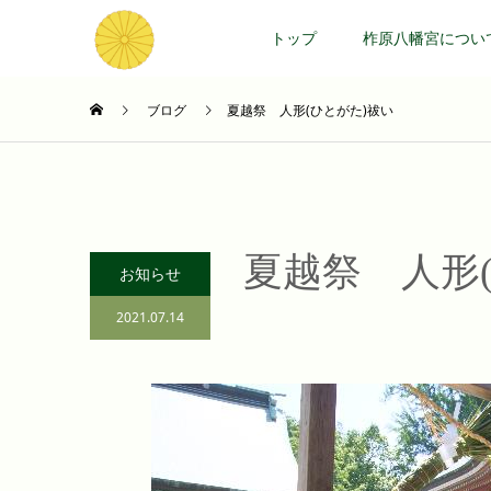
トップ
柞原八幡宮につい
ブログ
夏越祭 人形(ひとがた)祓い
夏越祭 人形
お知らせ
2021.07.14