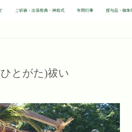
て
ご祈祷・出張祭典・神前式
年間行事
授与品・御朱
(ひとがた)祓い