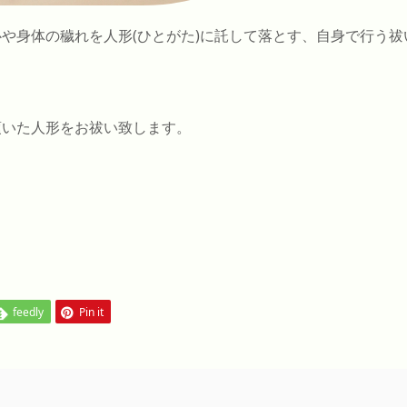
や身体の穢れを人形(ひとがた)に託して落とす、自身で行う祓
頂いた人形をお祓い致します。
feedly
Pin it