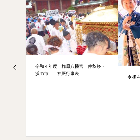
令和４年度 柞原八幡宮 仲秋祭・
.15
浜の市 神賑行事表
令和