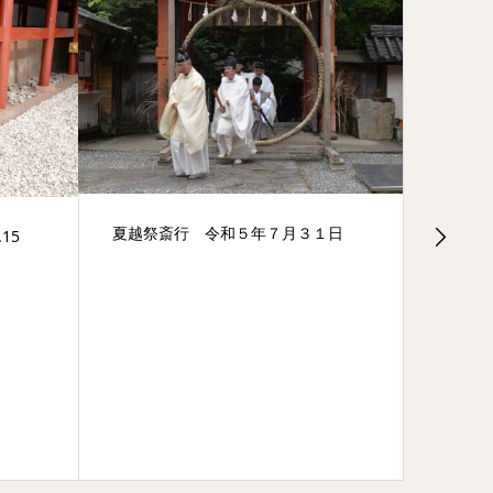
夏越祭斎行 令和５年７月３１日
15
【文化財