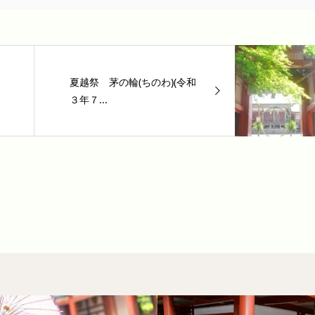
夏越祭 茅の輪(ちのわ)(令和
３年７...