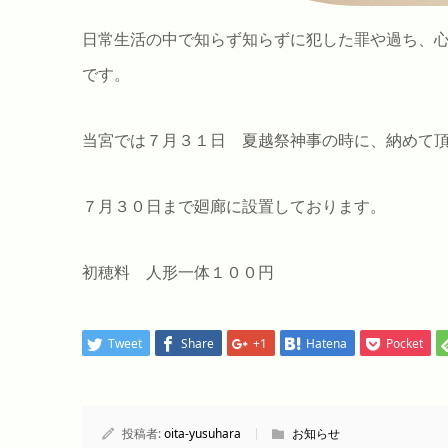
日常生活の中で知らず知らずに犯した罪や過ち、心
です。
当宮では７月３１日 夏越祭神事の時に、納めて
７月３０日まで廻廊に設置しております。
初穂料 人形一体１００円
Tweet
Share
+1
Hatena
Pocket
投稿者:
oita-yusuhara
お知らせ