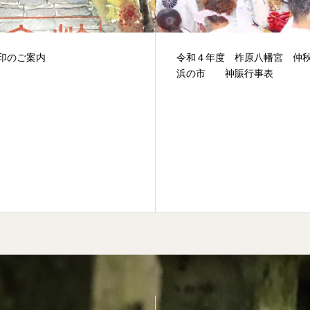
印のご案内
令和４年度 柞原八幡宮 仲
浜の市 神賑行事表