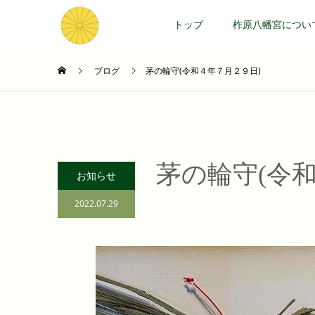
トップ
柞原八幡宮につい
ブログ
茅の輪守(令和４年７月２９日)
茅の輪守(令
お知らせ
2022.07.29