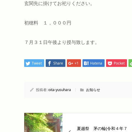
玄関先に掛けてお祀りください。
初穂料 １，０００円
７月３１日午後より授与致します。
Tweet
Share
+1
Hatena
Pocket
投稿者:
oita-yusuhara
お知らせ
夏越祭 茅の輪(令和４年７