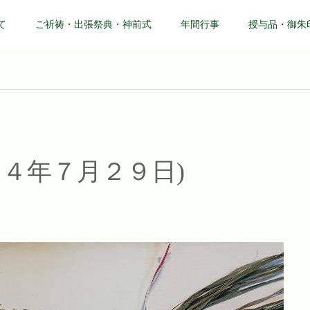
て
ご祈祷・出張祭典・神前式
年間行事
授与品・御朱
和４年７月２９日)