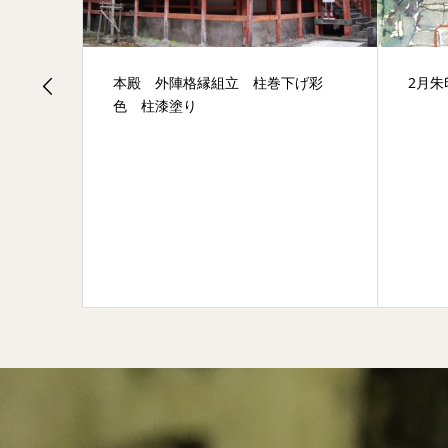
写真
本殿 外陣格縁組立 柱巻下げ彩
2月朱
色 柱漆塗り