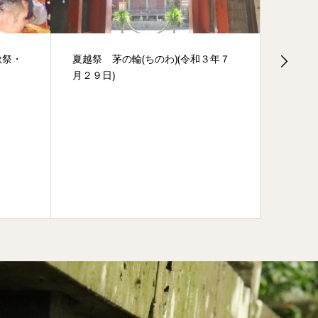
秋祭・
夏越祭 茅の輪(ちのわ)(令和３年７
令和7
月２９日)
いの男