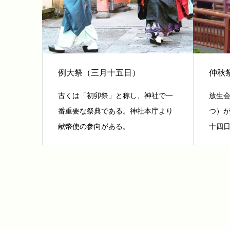
例大祭（三月十五日）
仲秋
古くは「初卯祭」と称し、神社で一
放生
番重要な祭典である。神社本庁より
つ）
献幣使の参向がある。
十四日