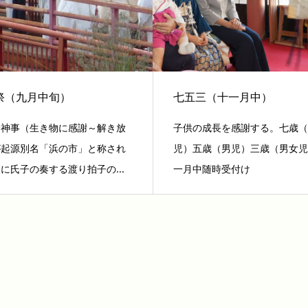
祭（九月中旬）
七五三（十一月中）
会神事（生き物に感謝～解き放
子供の成長を感謝する。七歳
が起源別名「浜の市」と称され
児）五歳（男児）三歳（男女
に氏子の奏する渡り拍子の...
一月中随時受付け