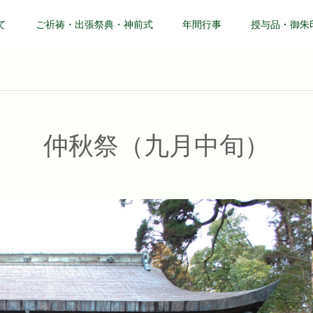
て
ご祈祷・出張祭典・神前式
年間行事
授与品・御朱
仲秋祭（九月中旬）