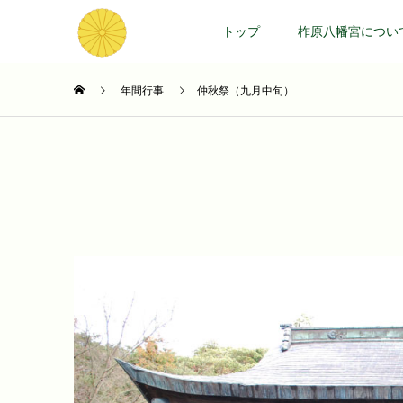
トップ
柞原八幡宮につい
年間行事
仲秋祭（九月中旬）