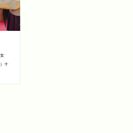
（女
児）十