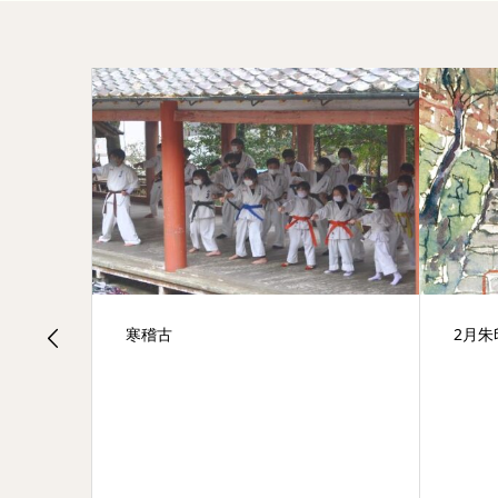
寒稽古
2月朱
15