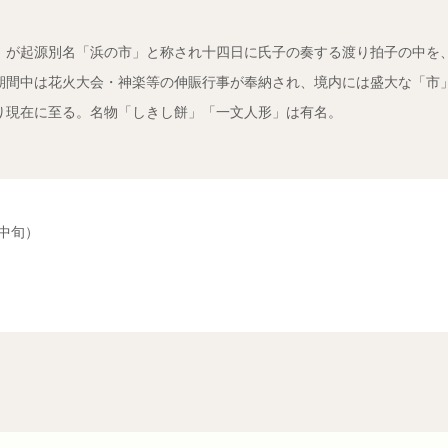
）が起源別名「浜の市」と称され十四日に氏子の奏する渡り拍子の中を
期間中は花火大会・神楽等の伸賑行事が奉納され、境内には盛大な「市
り現在に至る。名物「しきし餅」「一文人形」は有名。
中旬）