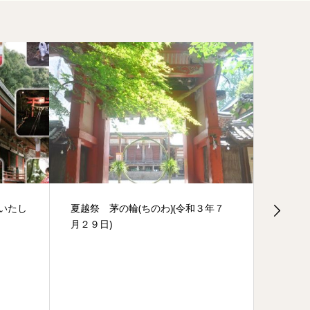
いたし
夏越祭 茅の輪(ちのわ)(令和３年７
第7回
月２９日)