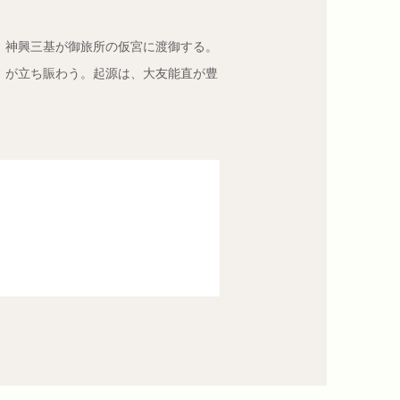
、神興三基が御旅所の仮宮に渡御する。
」が立ち賑わう。起源は、大友能直が豊