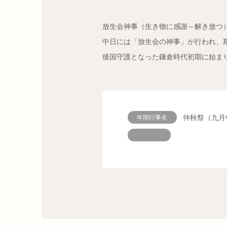
放生会神事（生き物に感謝～解き放つ
中日には「放生会の神事」が行われ、
後国守護となった鎌倉時代初期に始ま
仲秋祭（九月
年間行事名